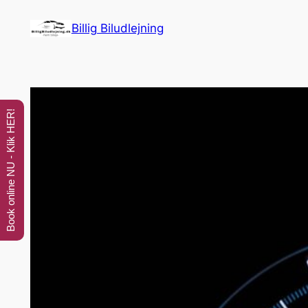
Spring
Billig Biludlejning
til
indhold
Book online NU - Klik HER!