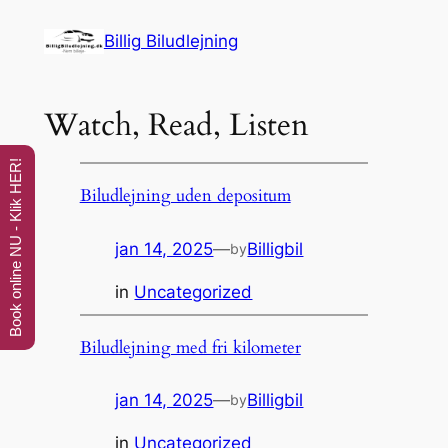
Spring
Billig Biludlejning
til
indhold
Watch, Read, Listen
Book online NU - Klik HER!
Biludlejning uden depositum
jan 14, 2025
—
Billigbil
by
in
Uncategorized
Biludlejning med fri kilometer
jan 14, 2025
—
Billigbil
by
in
Uncategorized