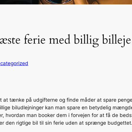
ste ferie med billig billeje
categorized
gt at tænke på udgifterne og finde måder at spare penge 
illige biludlejninger kan man spare en betydelig mængde 
ger, hvordan man booker dem i forvejen for at få de bed
 den rigtige bil til sin ferie uden at sprænge budgettet