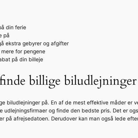
på din ferie
e på
dgå ekstra gebyrer og afgifter
få mere for pengene
bat på din billeje
inde billige biludlejninger
llige biludlejninger på. En af de mest effektive måder e
e udlejningsfirmaer og finde den bedste pris. Det er ogs
mer på afrejsedatoen. Derudover kan man også lede eft