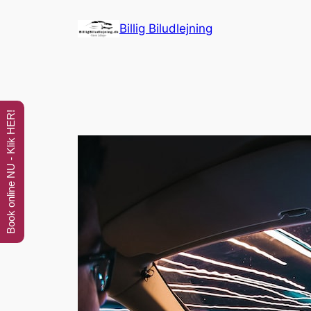
Spring
Billig Biludlejning
til
indhold
Book online NU - Klik HER!