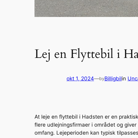
Lej en Flyttebil i 
okt 1, 2024
—
Billigbil
in
Unc
by
At leje en flyttebil i Hadsten er en prakt
flere udlejningsfirmaer i området og giver
omfang. Lejeperioden kan typisk tilpasses 