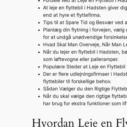
Fordele ved at Leje en Flyttebil i Ha
At leje en flyttebil i Hadsten giver d
end at hyre et flyttefirma.
Tips til at Spare Tid og Besvær ved at
Planlæg din flytning i forvejen, vælg 
for at undgå unødvendige forsinkelse
Hvad Skal Man Overveje, Når Man Lej
Når du lejer en flyttebil i Hadsten, 
som løftevogne eller palleramper.
Populære Steder at Leje en Flyttebil
Der er flere udlejningsfirmaer i Hads
flyttebiler til forskellige behov.
Sådan Vælger du den Rigtige Flyttebil
Når du skal vælge den rigtige flytte
har brug for ekstra funktioner som li
Hvordan Leje en Fly