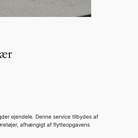
vær
ngder ejendele. Denne service tilbydes af
øretøjer, afhængigt af flytteopgavens