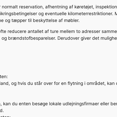
er normalt reservation, afhentning af køretøjet, inspektio
kringsbetingelser og eventuelle kilometerrestriktioner.
e og tæpper til beskyttelse af møbler.
 ofte reducere antallet af ture mellem to adresser samm
s- og brændstofbesparelser. Derudover giver det mulighed
sten:
and, og hvis du står over for en flytning i området, kan d
en, kan du enten besøge lokale udlejningsfirmaer eller be
d.