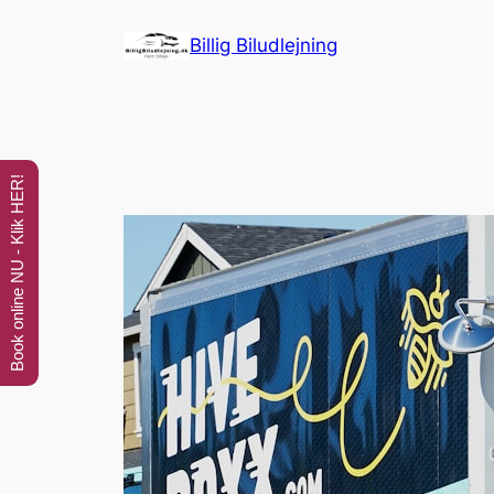
Spring
Billig Biludlejning
til
indhold
Book online NU - Klik HER!