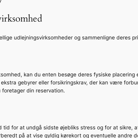
svirksomhed
kellige udlejningsvirksomheder og sammenligne deres pris
ksomhed, kan du enten besøge deres fysiske placering ell
stra gebyrer eller forsikringskrav, der kan være forbund
foretager din reservation.
d tid for at undgå sidste øjebliks stress og for at sikre, 
orberedt på at vise gyldig kørekort og eventuelle andre