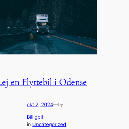
Lej en Flyttebil i Odense
okt 2, 2024
—
by
Billigbil
in
Uncategorized