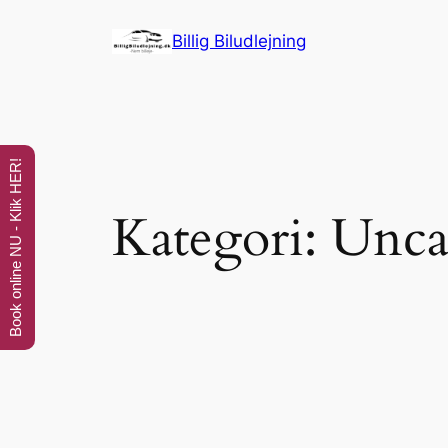
Spring
Billig Biludlejning
til
indhold
Book online NU - Klik HER!
Kategori:
Unca