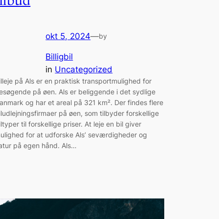
tilbud
okt 5, 2024
—
by
Billigbil
in
Uncategorized
illeje på Als er en praktisk transportmulighed for
esøgende på øen. Als er beliggende i det sydlige
anmark og har et areal på 321 km². Der findes flere
iludlejningsfirmaer på øen, som tilbyder forskellige
iltyper til forskellige priser. At leje en bil giver
ulighed for at udforske Als’ seværdigheder og
atur på egen hånd. Als…