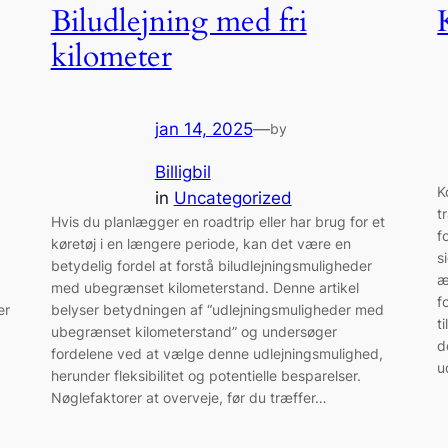
Biludlejning med fri
kilometer
jan 14, 2025
—
by
Billigbil
K
in
Uncategorized
t
Hvis du planlægger en roadtrip eller har brug for et
f
køretøj i en længere periode, kan det være en
s
betydelig fordel at forstå biludlejningsmuligheder
æ
med ubegrænset kilometerstand. Denne artikel
f
er
belyser betydningen af “udlejningsmuligheder med
t
ubegrænset kilometerstand” og undersøger
d
fordelene ved at vælge denne udlejningsmulighed,
u
herunder fleksibilitet og potentielle besparelser.
Nøglefaktorer at overveje, før du træffer…