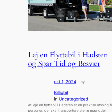
Lej en Flyttebil i Hadsten
og Spar Tid og Besvær
okt 1, 2024
—
by
Billigbil
in
Uncategorized
At leje en flyttebil i Hadsten er en praktisk løsning f
personer, der skal transportere større mængder