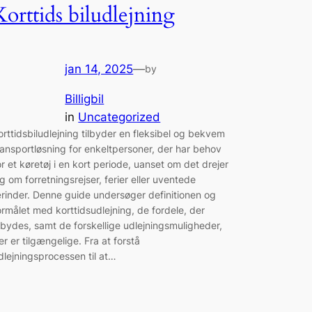
Korttids biludlejning
jan 14, 2025
—
by
Billigbil
in
Uncategorized
orttidsbiludlejning tilbyder en fleksibel og bekvem
ransportløsning for enkeltpersoner, der har behov
or et køretøj i en kort periode, uanset om det drejer
ig om forretningsrejser, ferier eller uventede
rinder. Denne guide undersøger definitionen og
ormålet med korttidsudlejning, de fordele, der
ilbydes, samt de forskellige udlejningsmuligheder,
er er tilgængelige. Fra at forstå
dlejningsprocessen til at…