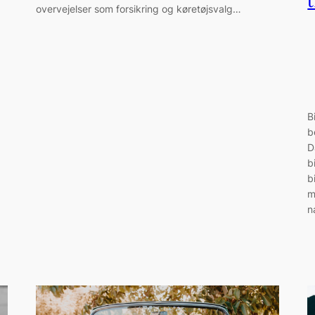
overvejelser som forsikring og køretøjsvalg…
B
b
D
b
b
m
n