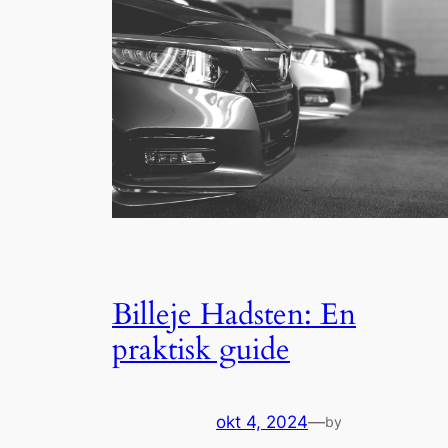
Billeje Hadsten: En
praktisk guide
okt 4, 2024
—
by