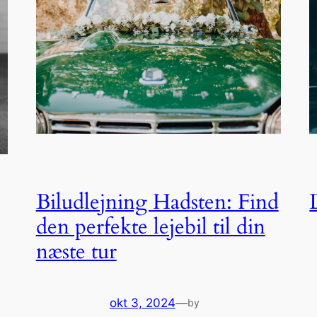
Biludlejning Hadsten: Find
den perfekte lejebil til din
næste tur
okt 3, 2024
—
by